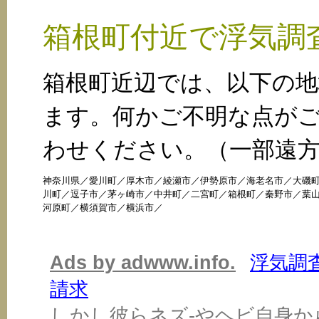
箱根町付近で浮気調
箱根町近辺では、以下の
ます。何かご不明な点が
わせください。（一部遠
神奈川県
／
愛川町
／
厚木市
／
綾瀬市
／
伊勢原市
／
海老名市
／
大磯
川町
／
逗子市
／
茅ヶ崎市
／
中井町
／
二宮町
／
箱根町
／
秦野市
／
葉
河原町
／
横須賀市
／
横浜市
／
Ads by adwww.info.
浮気調
請求
しかし彼らネズ-やヘビ自身