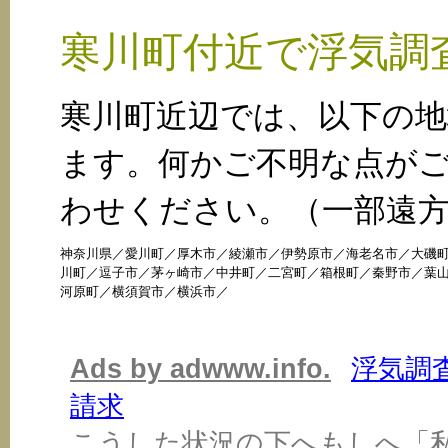
寒川町付近で浮気調
寒川町近辺では、以下の
ます。何かご不明な点が
わせください。（一部遠
神奈川県
／
愛川町
／
厚木市
／
綾瀬市
／
伊勢原市
／
海老名市
／
大磯
川町
／
逗子市
／
茅ヶ崎市
／
中井町
／
二宮町
／
箱根町
／
秦野市
／
葉
河原町
／
横須賀市
／
横浜市
／
Ads by adwww.info.
浮気調
請求
こうした状況の下へもしへ「